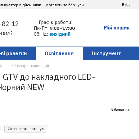
Вхід
алькулятор підйомників
Каталоги та брошури
Графік роботи:
-82-12
Мій кошик
Пн-Пт:
9:00–17:00
и вам?
Сб,Нд:
вихідний
ві розетки
Освітлення
Інструмент
AX
LED-профіль накладний
 GTV до накладного LED-
 Чорний NEW
В бажання
:
Скопіювати артикул