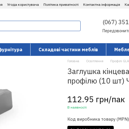
ня
Угода користувача
Політика приватності
Контактна інформація
​К
(067) 351
Передзвонит
фурнітура
Складові частини меблів
Мебле
Головна
Освітлення
Профілі GL
Заглушка кінцева
профілю (10 шт)
112.95 грн/пак
В наявності
Код виробника товару (MPN)