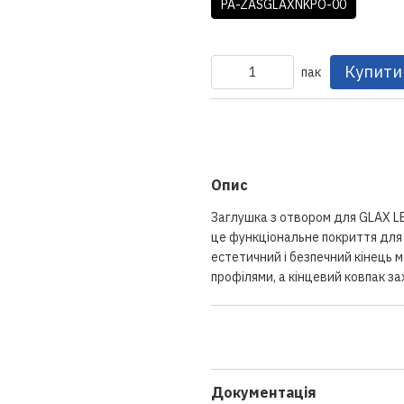
PA-ZASGLAXNKPO-00
Купити
пак
Опис
Заглушка з отвором для GLAX L
це функціональне покриття для 
естетичний і безпечний кінець 
профілями, а кінцевий ковпак з
Документація