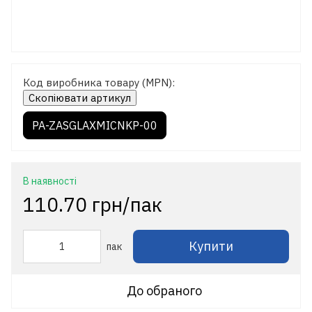
Код виробника товару (MPN):
Скопіювати артикул
PA-ZASGLAXMICNKP-00
В наявності
110.70 грн/пак
Купити
пак
До обраного