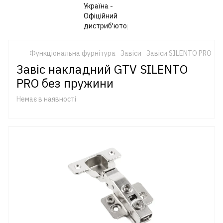
Функціональна фурнітура
Завіси
Завіси SILENTO PRO
Завіс накладний GTV SILENTO
PRO без пружини
Немає в наявності