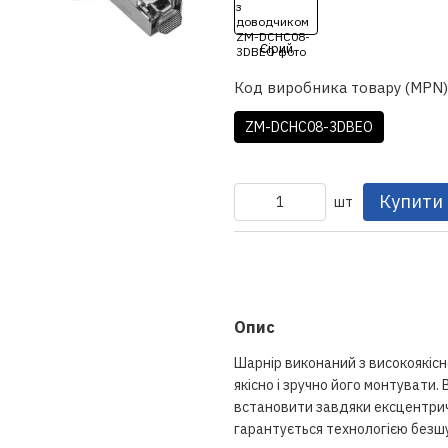
Код виробника товару (MPN)
ZM-DCHC08-3DBEO
Купити
шт
Опис
Шарнір виконаний з високоякісн
якісно і зручно його монтувати.
встановити завдяки ексцентрич
гарантується технологією безш