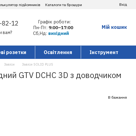
Вхід
алькулятор підйомників
Каталоги та брошури
Графік роботи:
-82-12
Мій кошик
Пн-Пт:
9:00–17:00
и вам?
Сб,Нд:
вихідний
ві розетки
Освітлення
Інструмент
Завіси
Завіси SOLID PLUS
адний GTV DCHC 3D з доводчиком
В бажання