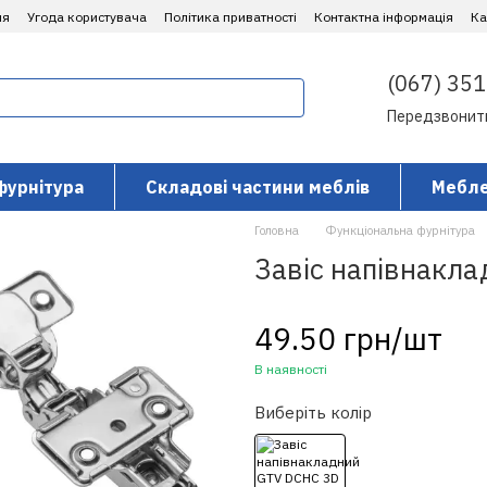
ня
Угода користувача
Політика приватності
Контактна інформація
​К
(067) 351
Передзвонит
фурнітура
Складові частини меблів
Мебле
Головна
Функціональна фурнітура
Завіс напівнакл
49.50 грн/шт
В наявності
Виберіть колір