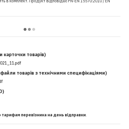
ть в комплект. Продукт відповідає PN-EN 15570:2010 / EN
и карточки товарів)
021_11.pdf
f файли товарів з технічними специфікаціями)
df
D)
о тарифам перевізника на день відправки
.