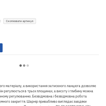
:
Скопіювати артикул
ого матеріалу, а використання затискного ланцюга дозволяє
 Він регулюється в трьох площинах, а висоту і глибину можна
ному регулюванню. Безвідмовна і безвідмовна робота
умного закриття. Шарнір привабливо виглядає завдяки