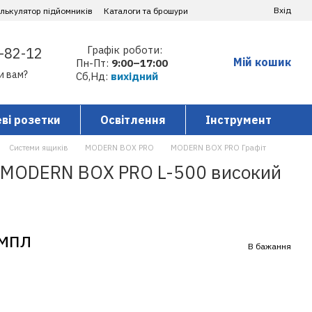
Вхід
алькулятор підйомників
Каталоги та брошури
Графік роботи:
-82-12
Мій кошик
Пн-Пт:
9:00–17:00
и вам?
Сб,Нд:
вихідний
ві розетки
Освітлення
Інструмент
Системи ящиків
MODERN BOX PRO
MODERN BOX PRO Графіт
 MODERN BOX PRO L-500 високий
омпл
В бажання