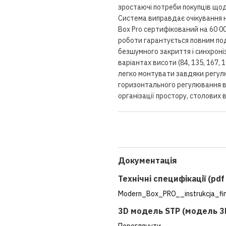
зростаючі потреби покупців щодо
Система виправдає очікування 
Box Pro сертифікований на 60 0
роботи гарантується повним по
безшумного закриття і синхроні
варіантах висоти (84, 135, 167, 
легко монтувати завдяки регул
горизонтального регулювання в 
організації простору, столових 
Документація
Технічні специфікації (pd
Modern_Box_PRO__instrukcja_fin
3D модель STP (модель 3