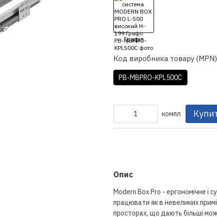
Код виробника товару (MPN)
PB-MBPRO-KPL500C
Купи
компл
Опис
Modern Box Pro - ергономічне і с
працювати як в невеликих приміщ
просторах, що дають більші мож