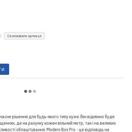
:
Скопіювати артикул
ти
учасне рішення для будь-якого типу кухні. Він відмінно буде
еннях, де на рахунку кожен вільний метр, так і на великих
ливості облаштування. Modern Box Pro - це відповідь на