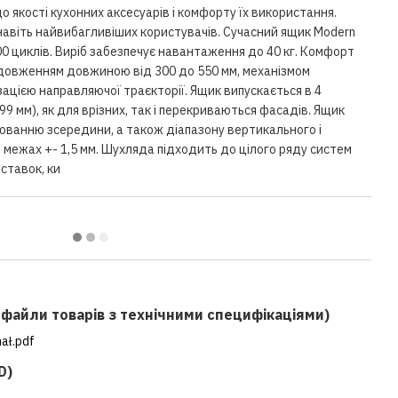
 якості кухонних аксесуарів і комфорту їх використання.
навіть найвибагливіших користувачів. Сучасний ящик Modern
00 циклів. Виріб забезпечує навантаження до 40 кг. Комфорт
довженням довжиною від 300 до 550 мм, механізмом
зацією направляючої траєкторії. Ящик випускається в 4
199 мм), як для врізних, так і перекриваються фасадів. Ящик
юванню зсередини, а також діапазону вертикального і
межах +- 1,5 мм. Шухляда підходить до цілого ряду систем
вставок, ки
f файли товарів з технічними специфікаціями)
ał.pdf
D)