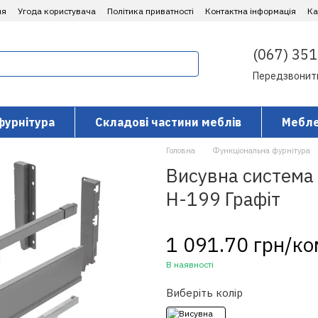
ня
Угода користувача
Політика приватності
Контактна інформація
​К
(067) 351
Передзвонит
фурнітура
Складові частини меблів
Мебле
Головна
Функціональна фурнітура
Висувна система
H-199 Графіт
1 091.70 грн/к
В наявності
Виберіть колір